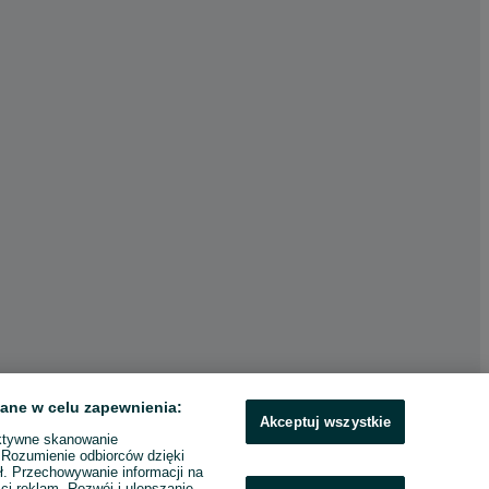
ane w celu zapewnienia:
Akceptuj wszystkie
ktywne skanowanie
. Rozumienie odbiorców dzięki
ł. Przechowywanie informacji na
ci reklam. Rozwój i ulepszanie