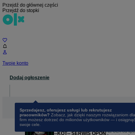
Przejdź do głównej części
Przejdź do stopki
Czat
Twoje konto
Dodaj ogłoszenie
Dla biznesu
opens in a new tab
Sprzedajesz, oferujesz usługi lub rekrutujesz
pracowników?
Zobacz, jak dzięki naszym rozwiązaniom dl
firm możesz dotrzeć do milionów użytkowników — i osiągną
swoje cele.
Na OLX od
lip
--KOT-- SERWIS OPON