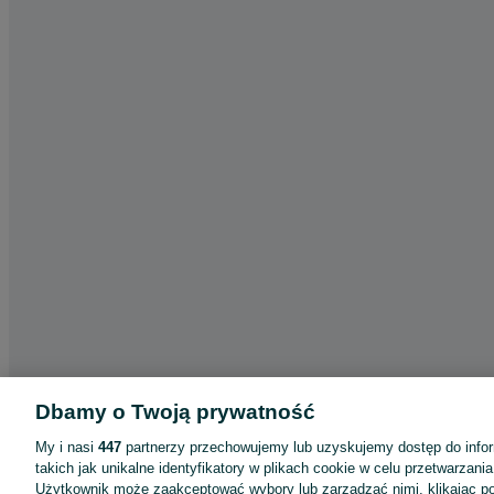
Dbamy o Twoją prywatność
My i nasi
447
partnerzy przechowujemy lub uzyskujemy dostęp do infor
Aplikacje mobilne OLX.pl
takich jak unikalne identyfikatory w plikach cookie w celu przetwarzan
Użytkownik może zaakceptować wybory lub zarządzać nimi, klikając po
Pomoc