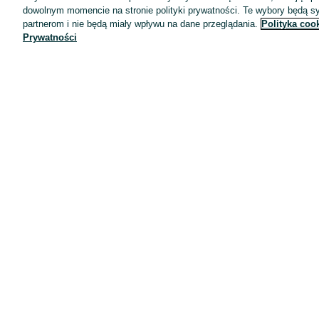
dowolnym momencie na stronie polityki prywatności. Te wybory będą 
Wyróżnione ogłoszenia
partnerom i nie będą miały wpływu na dane przeglądania.
Polityka coo
Prywatności
Oferta dla firm
Blog
Regulamin
Polityka prywatności
Reklama
Informacja o realizowanej strategii podatkowej
Ustawienia plików cookie
Zasady bezpieczeństwa
Mapa kategorii
Mapa miejscowości
Mapa ministron
Popularne wyszukiwania
Kariera