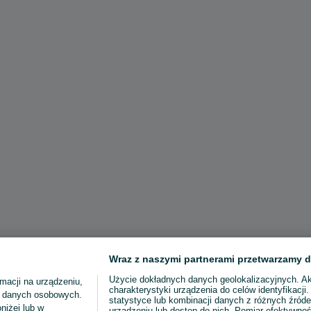
Wraz z naszymi partnerami przetwarzamy d
Użycie dokładnych danych geolokalizacyjnych. A
macji na urządzeniu,
charakterystyki urządzenia do celów identyfikacji
ia danych osobowych.
statystyce lub kombinacji danych z różnych źróde
niżej lub w
urządzeniu lub dostęp do nich. Pomiar efektywnoś