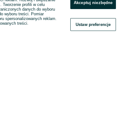
Akceptuj niezbędne
. Tworzenie profili w celu
raniczonych danych do wyboru
o wyboru treści. Pomiar
boru spersonalizowanych reklam.
zowanych treści.
Ustaw preferencje